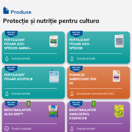
Produse
Protecție și nutriție pentru cultura
FERTILIZANT
FERTILIZANT
FOLIAR AZO-
FOLIAR AZO-
SPEED® AMINO+
SPEED®
Soluție lichidă
Soluție lichidă
FERTILIZANT
FUNGICID
FOLIAR AZOFOL®
AMBROSSIO 500
SC
Soluție lichidă
Suspensie concentrată (SC)
BIOSTIMULATOR
BIOSTIMULATOR
ALGA 600™
AMALGEROL
ESSENCE®
Pudră solubilă
Soluție lichidă