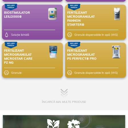
BIOSTIMULATOR
FERTILIZANT
LEILI2000®
MICROGRANULAT
PANNON
STARTER®
Soluție lichidă
Granule dispersabile în apă (WG)
FERTILIZANT
FERTILIZANT
MICROGRANULAT
MICROGRANULAT
MICROSTAR CARE
PS PERFECT® PRO
PZ NG
Granule
Granule dispersabile în apă (WG)
ÎNCARCĂ MAI MULTE PRODUSE