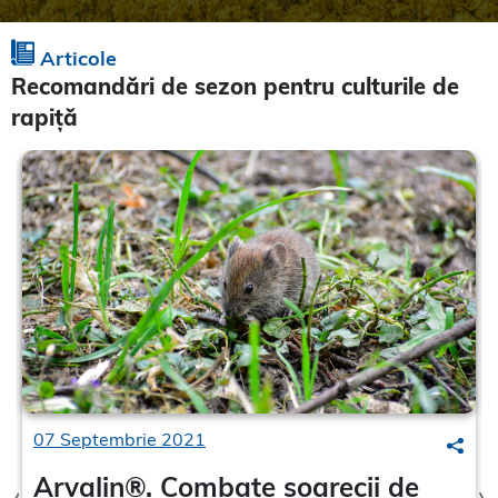
Articole
Recomandări de sezon pentru culturile de
rapiță
07 Septembrie 2021
earch
Sear
Arvalin®. Combate șoarecii de