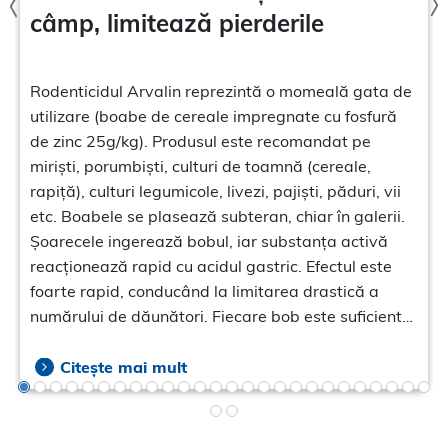
câmp, limitează pierderile
Rodenticidul Arvalin reprezintă o momeală gata de
utilizare (boabe de cereale impregnate cu fosfură
de zinc 25g/kg). Produsul este recomandat pe
miriști, porumbiști, culturi de toamnă (cereale,
rapiță), culturi legumicole, livezi, pajiști, păduri, vii
etc. Boabele se plasează subteran, chiar în galerii.
Șoarecele ingerează bobul, iar substanța activă
reacționează rapid cu acidul gastric. Efectul este
foarte rapid, conducând la limitarea drastică a
numărului de dăunători. Fiecare bob este suficient
pentru un șoarece de 20 g.
Citește mai mult