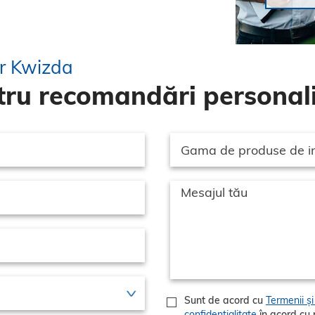
or Kwizda
ru recomandări personali
Sunt de acord cu
Termenii și 
confidențialitate
în acord cu politicile GDPR privind prelucrarea datelor cu