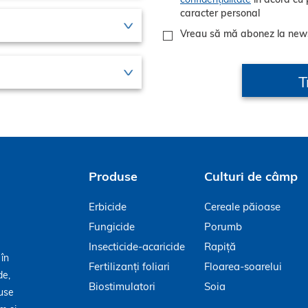
caracter personal
Vreau să mă abonez la new
Produse
Culturi de câmp
Erbicide
Cereale păioase
Fungicide
Porumb
Insecticide-acaricide
Rapiță
 în
Fertilizanți foliari
Floarea-soarelui
de,
Biostimulatori
Soia
duse