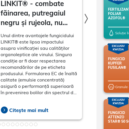
LINKIT® - combate
Cei mai im
FERTILIZAN
făinarea, putregaiul
nutrienți p
FOLIAR
AZOFOL®
negru și rujeola, nu
de-vie: ap
afectează calitatea
de bor și f
Soluție l
Unul dintre avantajele fungicidului
Fertilizantul f
vinului
LINKIT® este lipsa impactului
Plus reprezintă
asupra vinificației sau calităților
de bor, ce împie
organoleptice ale vinului. Singura
corectează defic
FUNGICID
condiție ar fi doar respectarea
în același timp 
KUPFER
recomandărilor de pe eticheta
plantelor și o c
FUSILAN®
produsului. Formularea EC de înaltă
fosfor.
calitate (emulsie concentrată)
asigură o performanță superioară
în prevenirea bolilor din spectrul de
control, iar acțiunea curativă
asupra făinării se manifestă chiar și
Citește mai mult
Citește ma
în stadiile avansate de dezvoltare
FUNGICID
ale acesteia.
ATTENZO
STAR® 50 S