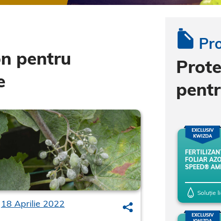
Pr
n pentru
Prote
e
pentr
FERTILIZAN
FOLIAR AZO
SPEED® AM
Soluție l
18 Aprilie 2022
30 Mai 2022
Search