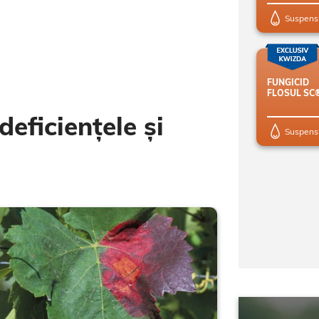
FUNGICID
FLOSUL SC
eficiențele și