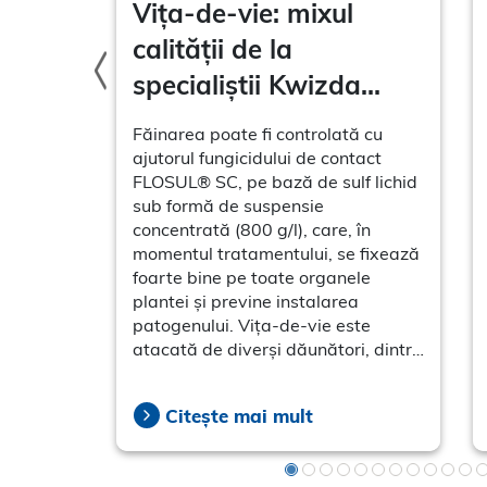
mplu
Vița-de-vie: mixul
. Mai
calității de la
le din
specialiștii Kwizda
Agro
ază.
Făinarea poate fi controlată cu
cul de
ajutorul fungicidului de contact
venită
FLOSUL® SC, pe bază de sulf lichid
fluența
sub formă de suspensie
zvoltată
concentrată (800 g/l), care, în
vine în
momentul tratamentului, se fixează
ate
foarte bine pe toate organele
creze mai
plantei și previne instalarea
ficient.
patogenului. Vița-de-vie este
atacată de diverși dăunători, dintre
care fac parte și insecte cu
exoschelet moale: acarieni, tripși
Citește mai mult
sau cicade. LIMOCIDE® reprezintă
soluția „3 în 1”, având acțiune
insecto-acaricidă împotriva