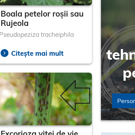
Boala petelor roșii sau
Rujeola
Pseudopeziza tracheiphila
teh
Citește mai mult
p
Perso
Excorioza viței de vie