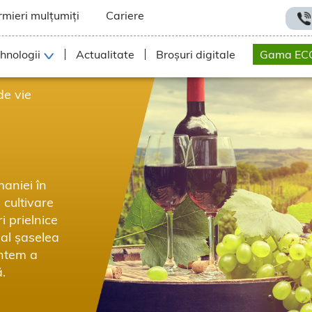
rmieri mulțumiți
Cariere
hnologii
Actualitate
Broșuri digitale
Gama EC
de vie
maniei în
 cultivare
i prielnice
 al șaselea
untem a
.