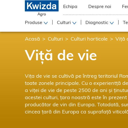
Echipa
Despre noi
Fe
Produse
Culturi
Diagnostic
Te
Acasă
Culturi
Culturi horticole
Viță 
Viță de vie
Vița de vie se cultivă pe întreg teritoriul Ro
toate zonele principale. Cu o experientță de
a viței de vie de peste 2500 de ani și ținutur
acestei culturi, țara noastră este în prezent
producător de vin din Europa. Totodată, s
cincea țară din Europa ca suprafață viticolă