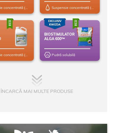
efectul de contact este foarte
eficient.
Suspensie concentrată (SC)
Suspensie concentrată (SC)
BIOSTIMULATOR
®
ALGA 600™
Suspensie concentrată (SC)
Pudră solubilă
ÎNCARCĂ MAI MULTE PRODUSE