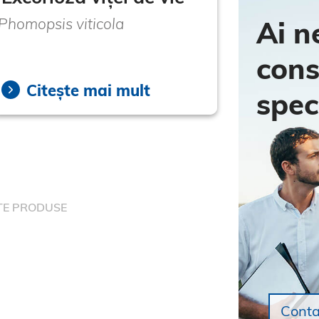
Phomopsis viticola
Ai n
cons
Citește mai mult
spec
TE PRODUSE
Conta