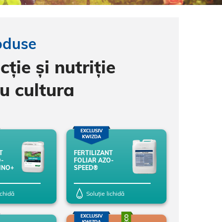
oduse
cție și nutriție
u cultura
T
FERTILIZANT
-
FOLIAR AZO-
INO+
SPEED®
ichidă
Soluție lichidă
23 Mai 2022
Search