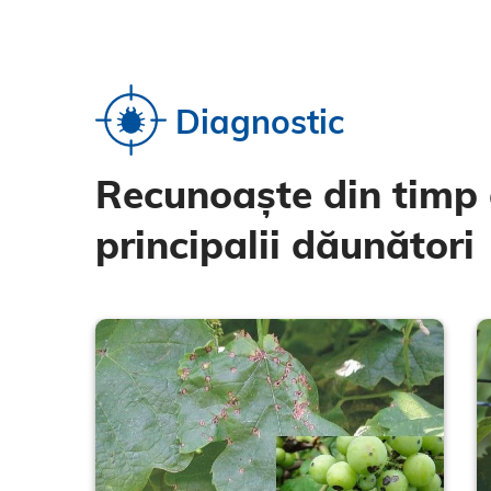
acestora, dar și fungicidă împotriva
făinării și manei, fiind un partener
ideal în managementul rezistenței.
Diagnostic
Recunoaște din timp d
principalii dăunători