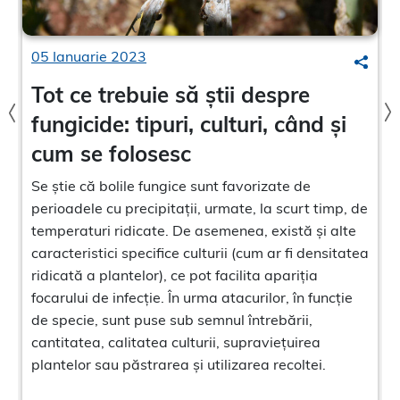
05 Ianuarie 2023
Search
Searc
Tot ce trebuie să știi despre
fungicide: tipuri, culturi, când și
cum se folosesc
Se știe că bolile fungice sunt favorizate de
perioadele cu precipitații, urmate, la scurt timp, de
temperaturi ridicate. De asemenea, există și alte
caracteristici specifice culturii (cum ar fi densitatea
ridicată a plantelor), ce pot facilita apariția
t
focarului de infecție. În urma atacurilor, în funcție
de specie, sunt puse sub semnul întrebării,
e
cantitatea, calitatea culturii, supraviețuirea
s
plantelor sau păstrarea și utilizarea recoltei.
e