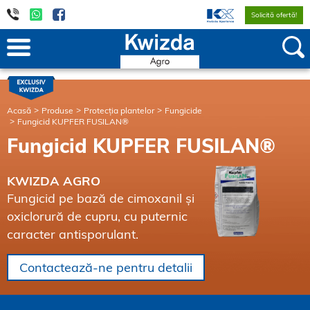
Solicită ofertă!
Acasă
Produse
Protecția plantelor
Fungicide
Fungicid KUPFER FUSILAN®
Fungicid KUPFER FUSILAN®
KWIZDA AGRO
Fungicid pe bază de cimoxanil și
oxiclorură de cupru, cu puternic
caracter antisporulant.
Contactează-ne pentru detalii