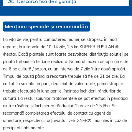
Descarcă fișa de siguranță
Mențiuni speciale și recomandări
La vița de vie, pentru combaterea manei, se stropesc în mod
repetat, la intervale de 10-14 zile, 2,5 kg KUPFER FUSILAN ®
/hectar. Dacă plantele sunt foarte dezvoltate, distribuția soluției pe
plantă trebuie să fie bine realizată. Numărul maxim de aplicări este
de 6 pe cultură / sezon, cu un interval de 7 zile între două aplicări.
Timpul de pauză până la recoltare trebuie să fie de 21 de zile. La
cartof, la soiurile timpurii, deosebit de vulnerabile, prima stropire
trebuie efectuată în luna aprilie, înaintea închiderii rândurilor de
cultură. La restul soiurilor, tratamentele se pot efectua în perioada
dintre răsărire și încheierea rândurilor, în doze de 2,5 l/ha. Se
recomandă completarea efectului de contact cu agent de
umectare, respectiv cu adjuvantul DESIGNER®, mai ales în caz de
precipitații abundente.