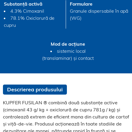
Substanță activă
Formulare
4.3% Cimoxanil
Granule dispersabile în apă
78.1% Oxiclorură de
(WG)
cupru
Mod de acțiune
sistemic local
(translaminar) și contact
Descrierea produsului
KUPFER FUSILAN ® combină două substanţe active
(cimoxanil 43 g/ kg + oxiclorură de cupru 781g / kg) și
controlează extrem de eficient mana din cultura de cartof
și viță-de-vie. Produsul acţionează în toate stadiile de
dezvoltare ale manei, pătrunde rapid în frunză şi se