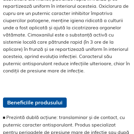
repartizează uniform în interiorul acesteia. Oxiclorura de
cupru are un puternic caracter inhibitor împotriva
ciupercilor patogene, menține igiena ridicată a culturii
unde a fost aplicată și ajută la cicatrizarea organelor
vătămate. Cimoxanilul este o substanță activă cu
sistemie locală care pătrunde rapid (în 3 ore de la
aplicare) în frunză și se repartizează uniform în interiorul
acesteia, oprind evoluția infecției. Caracterul său
puternic antisporulant reduce infecțiile ulterioare, chiar în
condiții de presiune mare de infecție.
Beneficiile produsului
Prezintă dublă acțiune: translaminar și de contact, cu
puternic caracter antisporulant. Produs specializat
pentru perioadele de presiune mare de infecție sau după