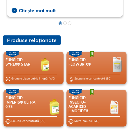
Citește mai mult
Produse relaționate
FUNGICID
FUNGICID
SYREX® STAR
FLOWBRIX®
Granule dispersabile în apă (WG)
Suspensie concentrată (SC)
FUNGICID
FUNGICID
IMPERIS® ULTRA
INSECTO-
0.75
ACARICID
LIMOCIDE®
Emulsie concentrată (EC)
Micro-emulsie (ME)