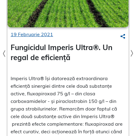
19 Februarie 2021
Search
Searc
Fungicidul Imperis Ultra®. Un
regal de eficiență
Imperis Ultra® își datorează extraordinara
eficiență sinergiei dintre cele două substanțe
active, fluxapiroxad 75 g/l – din clasa
carboxamidelor - și piraclostrobin 150 g/l – din
grupa strobilurinelor. Remarcăm doar faptul că
cele două substanțe active din Imperis Ultra®
prezintă efecte complementare: fluxapiroxad are
efect curativ, deci acționează în forță atunci când