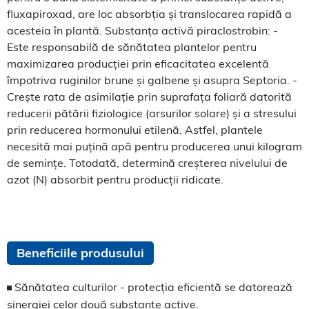
fluxapiroxad, are loc absorbția și translocarea rapidă a
acesteia în plantă. Substanța activă piraclostrobin: -
Este responsabilă de sănătatea plantelor pentru
maximizarea producției prin eficacitatea excelentă
împotriva ruginilor brune și galbene și asupra Septoria. -
Crește rata de asimilație prin suprafața foliară datorită
reducerii pătării fiziologice (arsurilor solare) și a stresului
prin reducerea hormonului etilenă. Astfel, plantele
necesită mai puțină apă pentru producerea unui kilogram
de semințe. Totodată, determină creșterea nivelului de
azot (N) absorbit pentru producții ridicate.
Beneficiile produsului
Sănătatea culturilor - protecția eficientă se datorează
sinergiei celor două substanțe active.