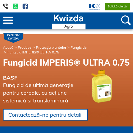
Solicită ofertă!
Acasă
Produse
Protecția plantelor
Fungicide
Fungicid IMPERIS® ULTRA 0.75
Fungicid IMPERIS® ULTRA 0.75
BASF
Fungicid de ultimă generație
pentru cereale, cu acțiune
sistemică și translaminară
Contactează-ne pentru detalii