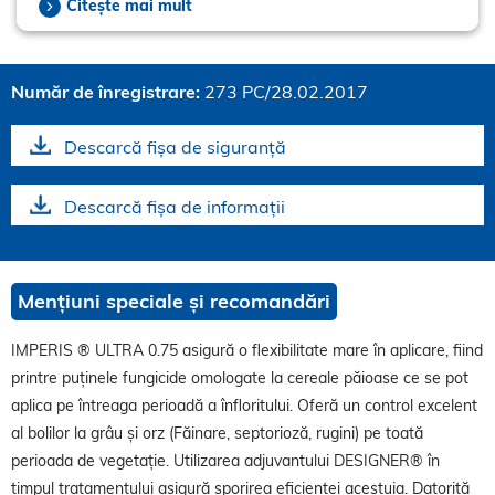
Citește mai mult
Număr de înregistrare:
273 PC/28.02.2017
Descarcă fișa de siguranță
Descarcă fișa de informații
Mențiuni speciale și recomandări
IMPERIS ® ULTRA 0.75 asigură o flexibilitate mare în aplicare, fiind
printre puținele fungicide omologate la cereale păioase ce se pot
aplica pe întreaga perioadă a înfloritului. Oferă un control excelent
al bolilor la grâu și orz (Făinare, septorioză, rugini) pe toată
perioada de vegetație. Utilizarea adjuvantului DESIGNER® în
timpul tratamentului asigură sporirea eficienței acestuia. Datorită