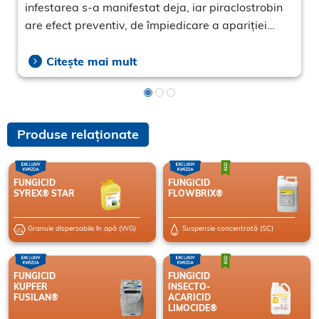
infestarea s-a manifestat deja, iar piraclostrobin
are efect preventiv, de împiedicare a apariției
ulterioare a bolilor
e
Citește mai mult
Produse relaționate
,
FUNGICID
FUNGICID
SYREX® STAR
FLOWBRIX®
Granule dispersabile în apă (WG)
Suspensie concentrată (SC)
FUNGICID
FUNGICID
KUPFER
INSECTO-
FUSILAN®
ACARICID
LIMOCIDE®