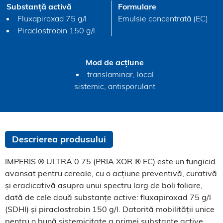
Substanță activă
Formulare
Fluxapiroxad 75 g/l
Emulsie concentrată (EC)
Piraclostrobin 150 g/l
Mod de acțiune
translaminar, local
sistemic, antisporulant
Descrierea produsului
IMPERIS ® ULTRA 0.75 (PRIA XOR ® EC) este un fungicid
avansat pentru cereale, cu o acțiune preventivă, curativă
și eradicativă asupra unui spectru larg de boli foliare,
dată de cele două substanțe active: fluxapiroxad 75 g/l
(SDHI) și piraclostrobin 150 g/l. Datorită mobilității unice
pentru o bună sistemicitate a primei substanțe active,