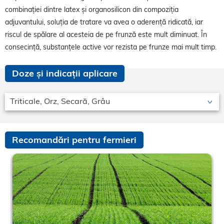
combinației dintre latex și organosilicon din compoziția
adjuvantului, soluția de tratare va avea o aderență ridicată, iar
riscul de spălare al acesteia de pe frunză este mult diminuat. În
consecință, substanțele active vor rezista pe frunze mai mult timp.
Doze și indicații aplicare
Triticale, Orz, Secară, Grâu
Recomandări pentru fermieri