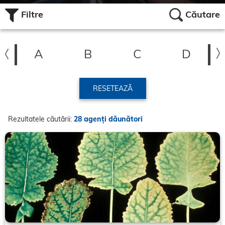
Filtre
Căutare
A
B
C
D
RESETEAZĂ
Rezultatele căutării:
28 agenți dăunători