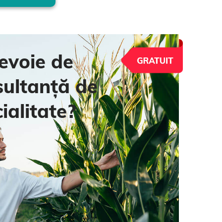
evoie de
sultanță de
ialitate?