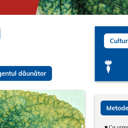
Cultur
gentul dăunător
Metode
Ca urma