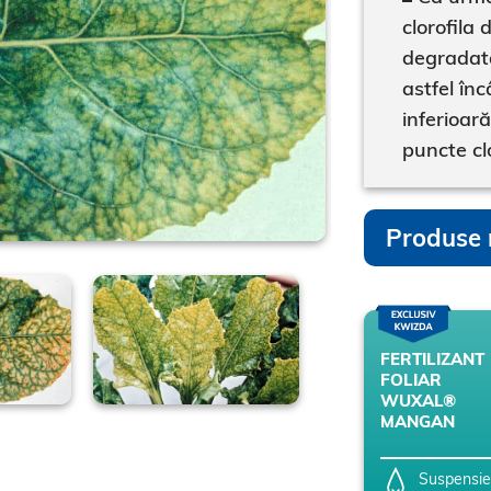
clorofila 
degradată
astfel în
inferioar
puncte cl
Produse 
FERTILIZANT
FOLIAR
WUXAL®
MANGAN