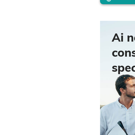
Ai n
con
spec