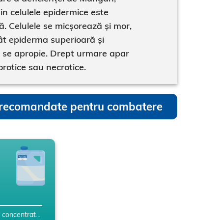
din celulele epidermice este
. Celulele se micșorează și mor,
cât epiderma superioară și
ă se apropie. Drept urmare apar
orotice sau necrotice.
recomandate pentru combatere
Suspensie concentrată (SC)