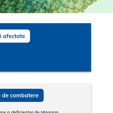
i afectate
 de combatere
re a deficienței de Mangan,