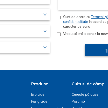
Sunt de acord cu
Termenii și 
confidențialitate
în acord cu politicile GDPR privind prelucrarea datelor cu
caracter personal
Vreau să mă abonez la new
Produse
Culturi de câmp
Erbicide
Cereale păioase
Fungicide
Porumb