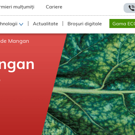
rmieri mulțumiți
Cariere
hnologii
Actualitate
Broșuri digitale
Gama EC
 de Mangan
angan
r