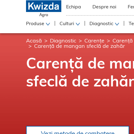
Echipa
Despre noi
Fe
Produse
Culturi
Diagnostic
Te
Acasă
Diagnostic
Carențe
Carență
Carență de mangan sfeclă de zahăr
Carență de m
sfeclă de zahă
Vezi metode de combatere