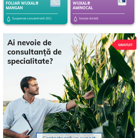
FOLIAR WUXAL®
WUXAL®
MANGAN
AMINOCAL
Suspensie concentrată (SC)
Soluție lichidă
Ai nevoie de
consultanță de
specialitate?