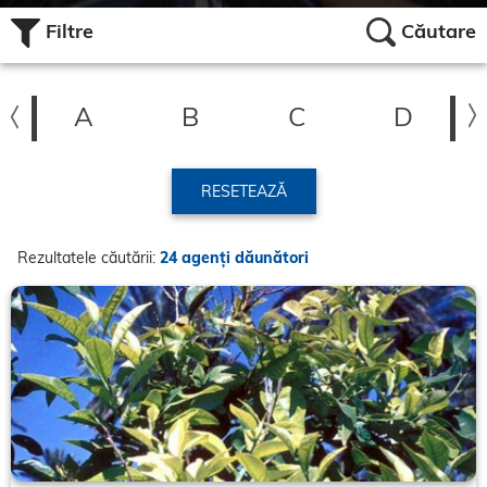
Filtre
Căutare
A
B
C
D
RESETEAZĂ
Rezultatele căutării:
24 agenți dăunători