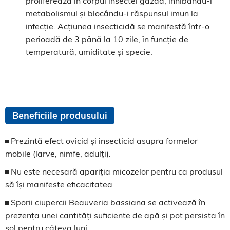
proliferează în corpul insectei gazdă, inhibându-i
metabolismul și blocându-i răspunsul imun la
infecție. Acțiunea insecticidă se manifestă într-o
perioadă de 3 până la 10 zile, în funcție de
temperatură, umiditate și specie.
Beneficiile produsului
Prezintă efect ovicid și insecticid asupra formelor
mobile (larve, nimfe, adulți).
Nu este necesară apariția micozelor pentru ca produsul
să își manifeste eficacitatea
Sporii ciupercii Beauveria bassiana se activează în
prezența unei cantități suficiente de apă și pot persista în
sol pentru câteva luni.