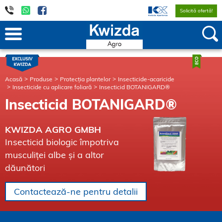
Solicită ofertă!
Acasă
Produse
Protecția plantelor
Insecticide-acaricide
Insecticide cu aplicare foliară
Insecticid BOTANIGARD®
Insecticid BOTANIGARD®
KWIZDA AGRO GMBH
Insecticid biologic împotriva
musculiței albe și a altor
dăunători
Contactează-ne pentru detalii