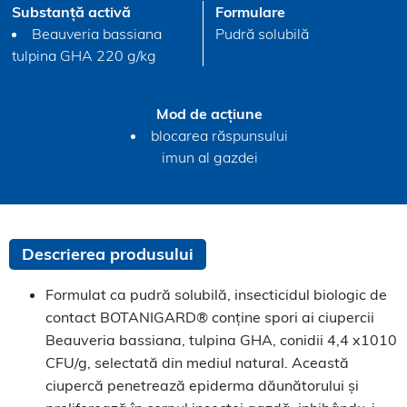
Substanță activă
Formulare
Beauveria bassiana
Pudră solubilă
tulpina GHA 220 g/kg
Mod de acțiune
blocarea răspunsului
imun al gazdei
Descrierea produsului
Formulat ca pudră solubilă, insecticidul biologic de
contact BOTANIGARD® conține spori ai ciupercii
Beauveria bassiana, tulpina GHA, conidii 4,4 x1010
CFU/g, selectată din mediul natural. Această
ciupercă penetrează epiderma dăunătorului și