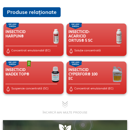
Produse relaționate
INSECTICID
INSECTICID-
HARPUN®
ACARICID
ORTUS® 5 SC
Concentrat emulsionabil (EC)
Soluție concentrată
INSECTICID
INSECTICID
MADEX TOP®
CYPERFOR® 100
EC
Suspensie concentrată (SC)
Concentrat emulsionabil (EC)
ÎNCARCĂ MAI MULTE PRODUSE