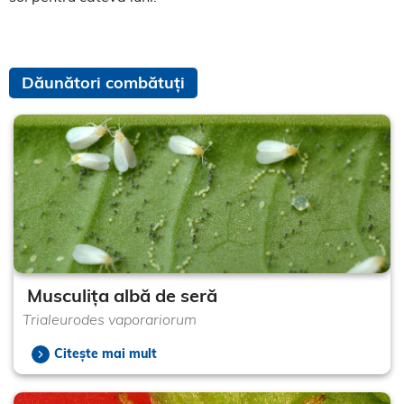
Dăunători combătuți
Musculița albă de seră
Trialeurodes vaporariorum
Citește mai mult