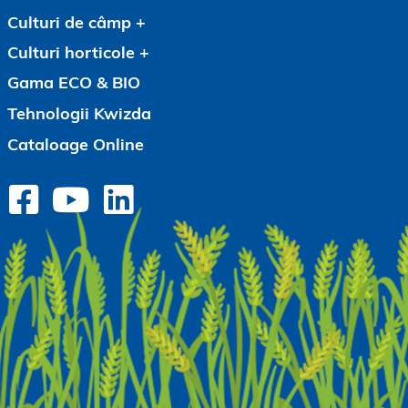
Culturi de câmp
Culturi horticole
Gama ECO & BIO
Tehnologii Kwizda
Cataloage Online