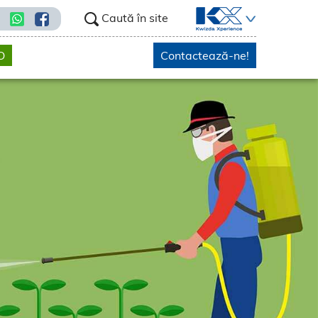
Caută în site
O
Contactează-ne!