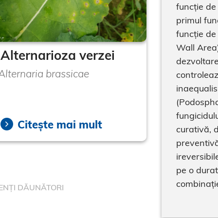
funcție d
primul fun
funcție de
Wall Area)
Alternarioza verzei
dezvoltare
Alternaria brassicae
controlea
inaequalis
(Podosphae
fungicidul
Citește mai mult
curativă, 
preventivă
ireversibil
pe o durat
combinați
ENȚI DĂUNĂTORI