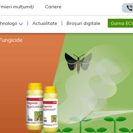
rmieri mulțumiți
Cariere
hnologii
Actualitate
Broșuri digitale
Gama EC
Fungicide