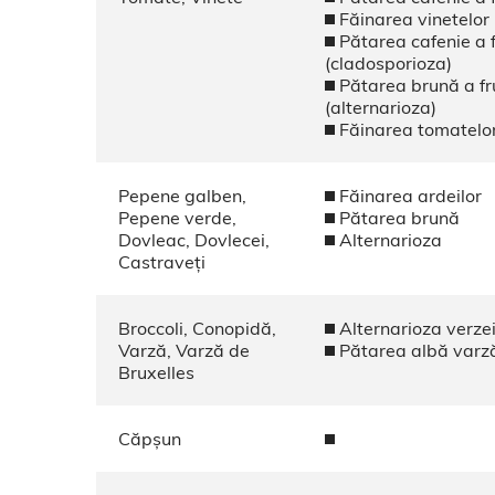
Făinarea vinetelor
Pătarea cafenie a 
(cladosporioza)
Pătarea brună a fr
(alternarioza)
Făinarea tomatelo
Pepene galben,
Făinarea ardeilor
Pepene verde,
Pătarea brună
Dovleac, Dovlecei,
Alternarioza
Castraveți
Broccoli, Conopidă,
Alternarioza verze
Varză, Varză de
Pătarea albă varz
Bruxelles
Căpșun