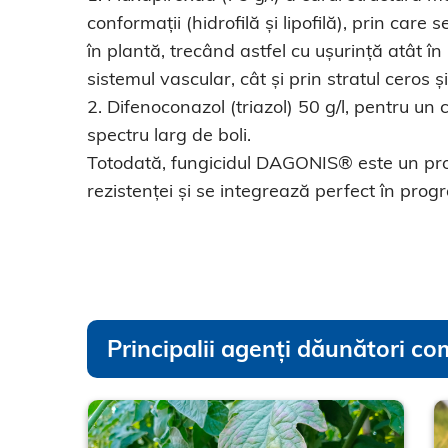
conformații (hidrofilă și lipofilă), prin care
în plantă, trecând astfel cu ușurință atât în in
sistemul vascular, cât și prin stratul ceros
2. Difenoconazol (triazol) 50 g/l, pentru un
spectru larg de boli.
Totodată, fungicidul DAGONIS® este un pr
rezistenței și se integrează perfect în prog
Principalii agenți dăunători co