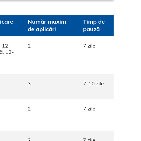
icare
Număr maxim
Timp de
de aplicări
pauză
, 12-
2
7 zile
ă, 12-
3
7-10 zile
2
7 zile
2
7 zile