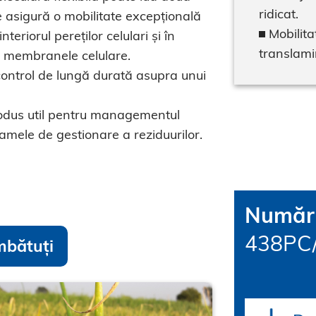
ridicat.
 se asigură o mobilitate excepțională
Mobilita
teriorul pereților celulari și în
translami
 și membranele celulare.
 control de lungă durată asupra unui
odus util pentru managementul
ramele de gestionare a reziduurilor.
Număr 
438PC/
mbătuți