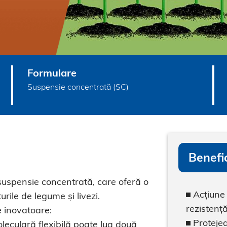
Formulare
Suspensie concentrată (SC)
Benefic
uspensie concentrată, care oferă o
Acțiune 
urile de legume și livezi.
rezistență
 inovatoare:
Protejea
oleculară flexibilă poate lua două