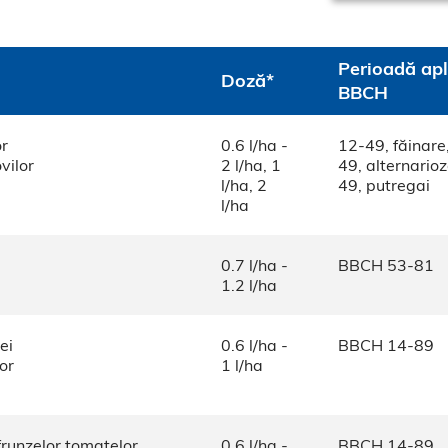
Perioadă apl
Doză*
BBCH
or
0.6 l/ha -
12-49, făinare
vilor
2 l/ha, 1
49, alternarioz
l/ha, 2
49, putregai
l/ha
i
0.7 l/ha -
BBCH 53-81
1.2 l/ha
ei
0.6 l/ha -
BBCH 14-89
or
1 l/ha
frunzelor tomatelor
0.6 l/ha -
BBCH 14-89