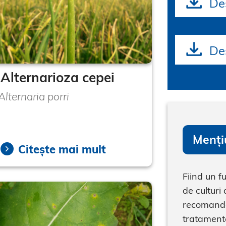
De
Des
Alternarioza cepei
Alternaria porri
Menți
Citește mai mult
Fiind un f
de culturi
recomandă
tratamente