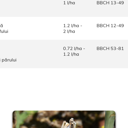
1 l/ha
BBCH 13-49
ză
1.2 l/ha -
BBCH 12-49
ului
2 l/ha
0.72 l/ha -
BBCH 53-81
1.2 l/ha
 părului