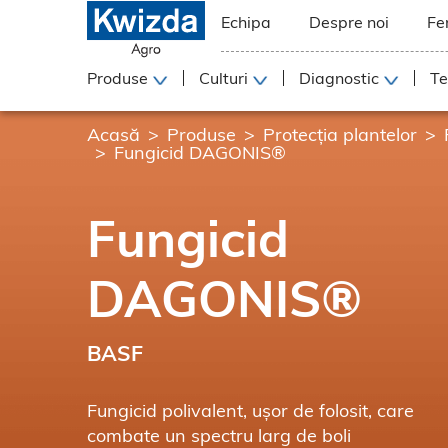
Echipa
Despre noi
Fe
Produse
Culturi
Diagnostic
Te
Acasă
Produse
Protecția plantelor
Fungicid DAGONIS®
Fungicid
DAGONIS®
BASF
Fungicid polivalent, ușor de folosit, care
combate un spectru larg de boli