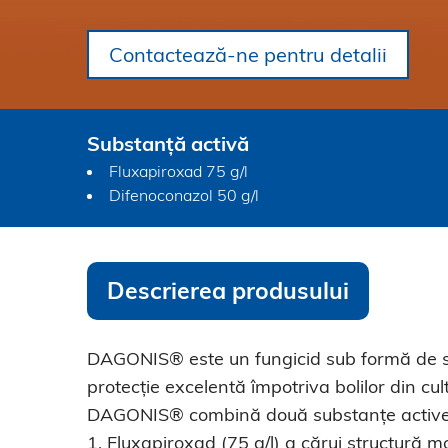
Contactează-ne pentru detalii
Substanță activă
Fluxapiroxad 75 g/l
Difenoconazol 50 g/l
Descrierea produsului
DAGONIS® este un fungicid sub formă de s
protecție excelentă împotriva bolilor din cult
DAGONIS® combină două substanțe active
1. Fluxapiroxad (75 g/l) a cărui structură m