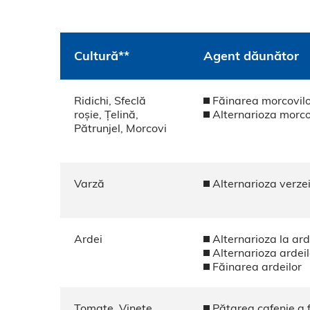
Cultură**
Agent dăunător
Ridichi, Sfeclă
Făinarea morcovil
roșie, Țelină,
Alternarioza morco
Pătrunjel, Morcovi
Varză
Alternarioza verze
Ardei
Alternarioza la ard
Alternarioza ardeil
Făinarea ardeilor
Tomate, Vinete
Pătarea cafenie a 