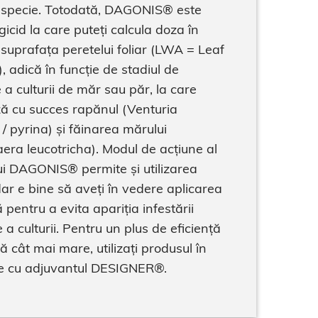
e specie. Totodată, DAGONIS® este
gicid la care puteți calcula doza în
 suprafața peretelui foliar (LWA = Leaf
, adică în funcție de stadiul de
 a culturii de măr sau păr, la care
ză cu succes rapănul (Venturia
 / pyrina) și făinarea mărului
ra leucotricha). Modul de acțiune al
ui DAGONIS® permite și utilizarea
dar e bine să aveți în vedere aplicarea
 pentru a evita apariția infestării
e a culturii. Pentru un plus de eficiență
ă cât mai mare, utilizați produsul în
e cu adjuvantul DESIGNER®.