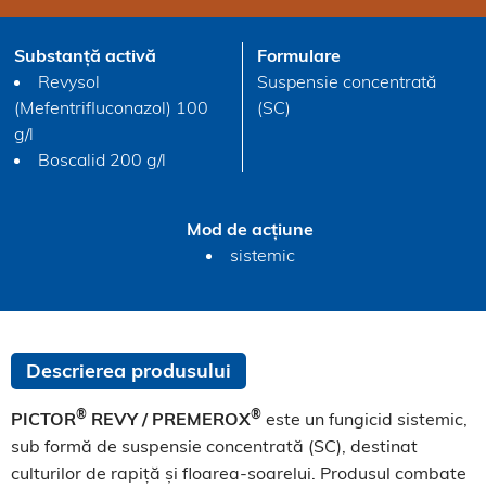
Substanță activă
Formulare
Revysol
Suspensie concentrată
(Mefentrifluconazol) 100
(SC)
g/l
Boscalid 200 g/l
Mod de acțiune
sistemic
Descrierea produsului
®
®
PICTOR
REVY / PREMEROX
este un fungicid sistemic,
sub formă de suspensie concentrată (SC), destinat
culturilor de rapiță și floarea-soarelui. Produsul combate