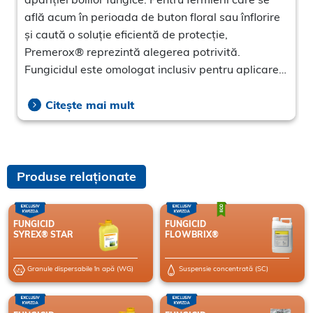
află acum în perioada de buton floral sau înflorire
și caută o soluție eficientă de protecție,
Premerox® reprezintă alegerea potrivită.
Fungicidul este omologat inclusiv pentru aplicare
în perioada înfloririi și ajută la protejarea
potențialului productiv al culturii până la recoltare.
Citește mai mult
Produse relaționate
FUNGICID
FUNGICID
SYREX® STAR
FLOWBRIX®
Granule dispersabile în apă (WG)
Suspensie concentrată (SC)