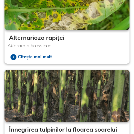
Alternarioza rapiței
Alternaria brassicae
Citește mai mult
Înnegrirea tulpinilor la floarea soarelui