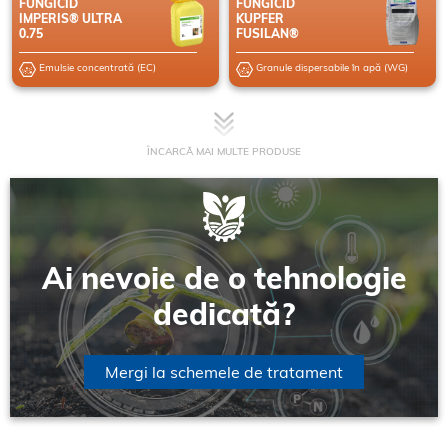
FUNGICID
FUNGICID
IMPERIS® ULTRA
KUPFER
0.75
FUSILAN®
Emulsie concentrată (EC)
Granule dispersabile în apă (WG)
ÎNCARCĂ MAI MULTE PRODUSE
Ai nevoie de o tehnologie
dedicată?
Mergi la schemele de tratament