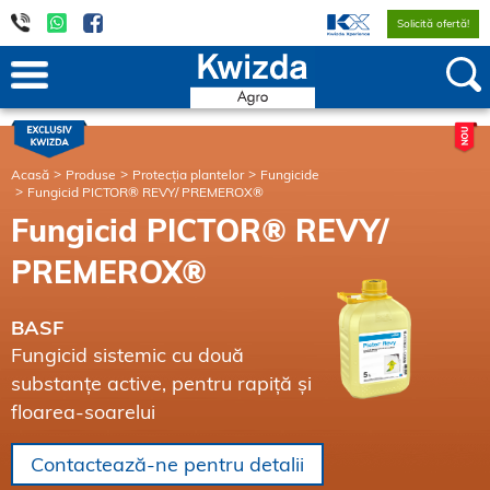
Solicită ofertă!
Acasă
Produse
Protecția plantelor
Fungicide
Fungicid PICTOR® REVY/ PREMEROX®
Fungicid PICTOR® REVY/
PREMEROX®
BASF
Fungicid sistemic cu două
substanțe active, pentru rapiță și
floarea-soarelui
Contactează-ne pentru detalii