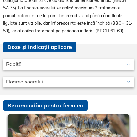
când jumătate din silicve au ajuns la dimensiunea finală (BBCH
57-75). La floarea-soarelui se aplică maximum 2 tratamente:
primul tratament de la primul internod vizibil până când florile
ligulate sunt vizibile, dar inflorescența este încă închisă (BBCH 31-
59), iar al doilea tratament pe perioada înfloririi (BBCH 61-69).
Doze și indicații aplicare
Rapiță
Floarea soarelui
Recomandări pentru fermieri