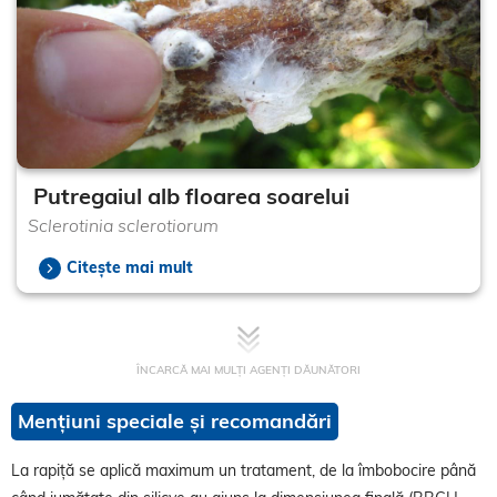
Putregaiul alb floarea soarelui
Sclerotinia sclerotiorum
Citește mai mult
ÎNCARCĂ MAI MULȚI AGENȚI DĂUNĂTORI
Mențiuni speciale și recomandări
La rapiță se aplică maximum un tratament, de la îmbobocire până