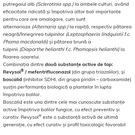
putregaiul alb
(Sclerotinia spp.)
la ambele culturi, având
eficacitate ridicată și împotriva altor boli importante
pentru care are omologare, cum sunt
alternarioza
(Alternaria spp.)
la rapiță, respectiv pătarea
neagră/înnegrirea tulpinilor
(Leptosphaeria lindquistii f.c.
Phoma macdonaldi)
și pătarea brună a
tulpinii
(Diaporthe helianthi f.c. Phomopsis helianthi)
la
floarea-soarelui.
Combinația dintre
două substanțe active de top:
®
Revysol
/ mefentrifluconazol
(din grupa triazolilor), și
boscalid
(inhibitor SDHI, din grupa piridin – carboxamide)
susțin performanța biologică a plantelor în lupta
împotriva bolilor.
Boscalid este una dintre cele mai cunoscute substanțe
active împotriva bolilor fungice, cu efect preventiv și
®
curativ. Revysol
este o substanță activă de ultimă
generație, cu efect curativ și profil toxicologic favorabil