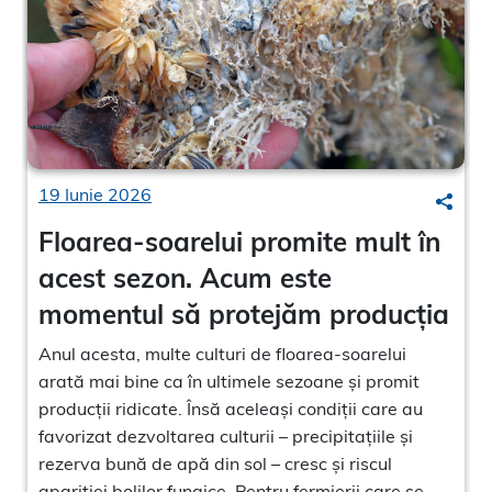
19 Iunie 2026
Searc
Floarea-soarelui promite mult în
acest sezon. Acum este
momentul să protejăm producția
Anul acesta, multe culturi de floarea-soarelui
arată mai bine ca în ultimele sezoane și promit
producții ridicate. Însă aceleași condiții care au
favorizat dezvoltarea culturii – precipitațiile și
rezerva bună de apă din sol – cresc și riscul
apariției bolilor fungice. Pentru fermierii care se